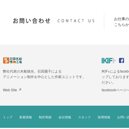
お仕事の
こちらか
弊社代表の木船徳光、石田園子による
IKIF+によるfa
アニメーション制作を中心とした作家ユニットです。
ップしておりま
ださい。
Web Site
facebookページ
トップ
新着情報
制作実績
会社情報
スタッフ
採用情報
お問い