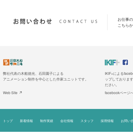
お仕事の
こちらか
弊社代表の木船徳光、石田園子による
IKIF+によるfa
アニメーション制作を中心とした作家ユニットです。
ップしておりま
ださい。
Web Site
facebookページ
トップ
新着情報
制作実績
会社情報
スタッフ
採用情報
お問い